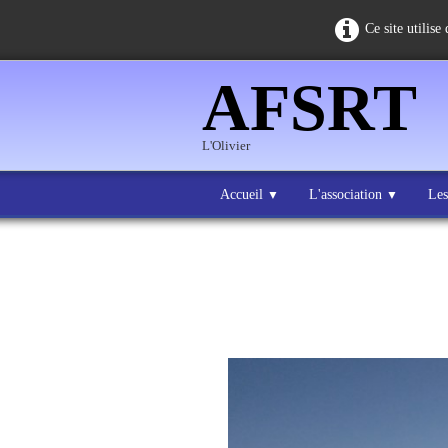
Ce site utilise
AFSRT
L'Olivier
Accueil
L'association
Les
▼
▼