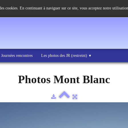
 des cookies. En continuant à naviguer sur ce site, vous acceptez notre utilisati
 Journées rencontres
Les photos des JR (restreint)
▼
Photos Mont Blanc